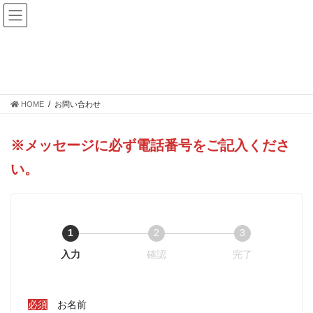
コ
ナ
ン
ビ
テ
ゲ
ン
ー
お問い合わせ
ツ
シ
へ
ョ
ス
ン
HOME
お問い合わせ
キ
に
ッ
移
プ
動
※メッセージに必ず電話番号をご記入くださ
い。
1
2
3
入力
確認
完了
必須
お名前